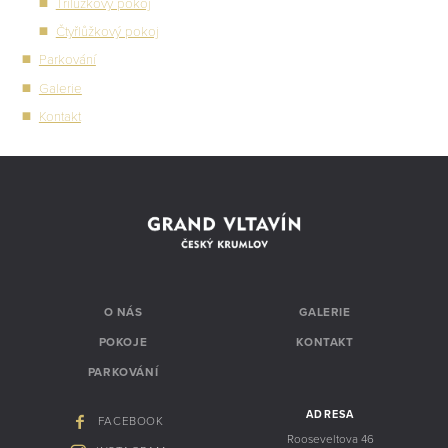
Třílůžkový pokoj
Čtyřlůžkový pokoj
Parkování
Galerie
Kontakt
O NÁS
GALERIE
POKOJE
KONTAKT
PARKOVÁNÍ
ADRESA
FACEBOOK
Rooseveltova 46