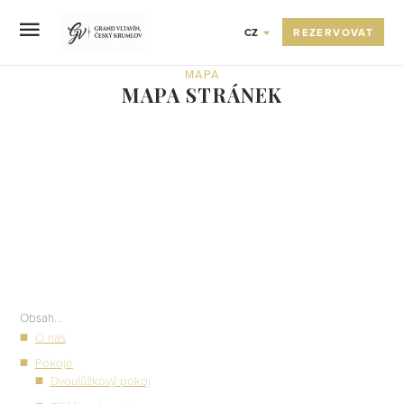
REZERVOVAT
CZ
MAPA
MAPA STRÁNEK
Obsah...
O nás
Pokoje
Dvoulůžkový pokoj